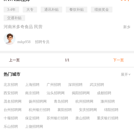
3-4年
大专
通讯补贴
餐饮补贴
绩效奖金
交通补贴
河南米多奇食品 民营
新乡
mdqz958
招聘专员
上一页
1/1
下一页
热门城市
展开
北京招聘
上海招聘
广州招聘
深圳招聘
武汉招聘
西安招聘
南京招聘
汕头招聘网
揭阳招聘网
成都招聘
茂名招聘网
扬州招聘网
青岛招聘
杭州招聘网
滁州招聘
台州招聘网
杭州银行招聘
襄阳招聘
安庆招聘网
绵阳招聘
十堰招聘
保定招聘
苏州银行招聘
唐山招聘
重庆银行招聘
乐山招聘
上饶招聘网