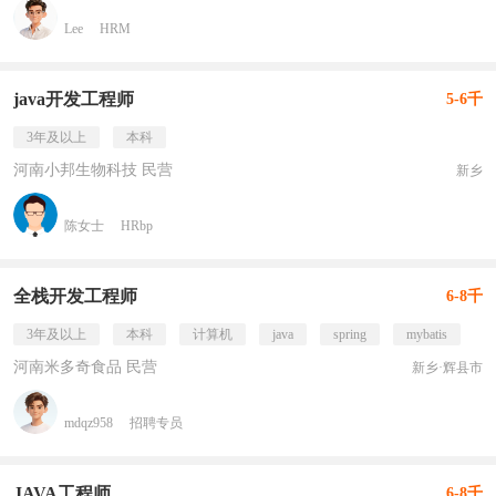
Lee
HRM
java开发工程师
5-6千
3年及以上
本科
河南小邦生物科技 民营
新乡
陈女士
HRbp
全栈开发工程师
6-8千
3年及以上
本科
计算机
java
spring
mybatis
河南米多奇食品 民营
新乡·辉县市
mdqz958
招聘专员
JAVA工程师
6-8千