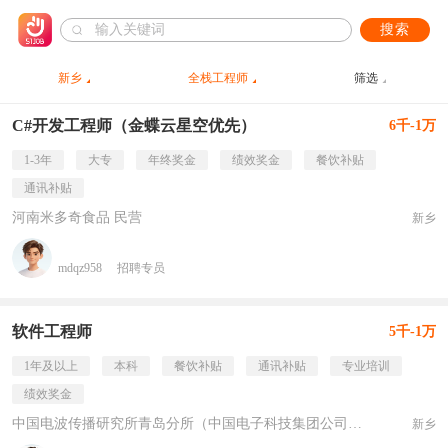
搜索
新乡
全栈工程师
筛选
C#开发工程师（金蝶云星空优先）
6千-1万
1-3年
大专
年终奖金
绩效奖金
餐饮补贴
通讯补贴
河南米多奇食品 民营
新乡
mdqz958
招聘专员
软件工程师
5千-1万
1年及以上
本科
餐饮补贴
通讯补贴
专业培训
绩效奖金
中国电波传播研究所青岛分所（中国电子科技集团公司第二十二研究所青岛分所） 事业单位
新乡