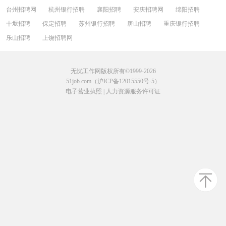
台州招聘网
杭州银行招聘
襄阳招聘
安庆招聘网
绵阳招聘
十堰招聘
保定招聘
苏州银行招聘
唐山招聘
重庆银行招聘
乐山招聘
上饶招聘网
无忧工作网版权所有©1999-2026
51job.com（沪ICP备12015550号-5）
电子营业执照
|
人力资源服务许可证