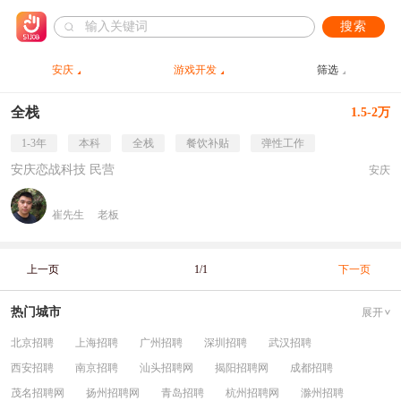
搜索
安庆
游戏开发
筛选
全栈
1.5-2万
1-3年
本科
全栈
餐饮补贴
弹性工作
安庆恋战科技 民营
安庆
崔先生
老板
上一页
1/1
下一页
热门城市
展开
北京招聘
上海招聘
广州招聘
深圳招聘
武汉招聘
西安招聘
南京招聘
汕头招聘网
揭阳招聘网
成都招聘
茂名招聘网
扬州招聘网
青岛招聘
杭州招聘网
滁州招聘