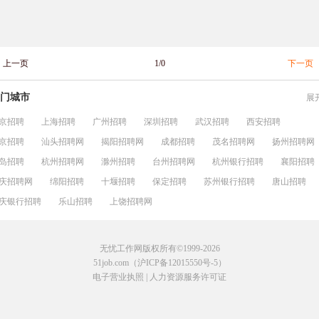
上一页
1/0
下一页
门城市
展
京招聘
上海招聘
广州招聘
深圳招聘
武汉招聘
西安招聘
京招聘
汕头招聘网
揭阳招聘网
成都招聘
茂名招聘网
扬州招聘网
岛招聘
杭州招聘网
滁州招聘
台州招聘网
杭州银行招聘
襄阳招聘
庆招聘网
绵阳招聘
十堰招聘
保定招聘
苏州银行招聘
唐山招聘
庆银行招聘
乐山招聘
上饶招聘网
无忧工作网版权所有©1999-2026
51job.com（沪ICP备12015550号-5）
电子营业执照
|
人力资源服务许可证