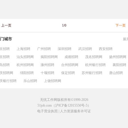
上一页
1/0
下一页
门城市
展
京招聘
上海招聘
广州招聘
深圳招聘
武汉招聘
西安招聘
京招聘
汕头招聘网
揭阳招聘网
成都招聘
茂名招聘网
扬州招聘网
岛招聘
杭州招聘网
滁州招聘
台州招聘网
杭州银行招聘
襄阳招聘
庆招聘网
绵阳招聘
十堰招聘
保定招聘
苏州银行招聘
唐山招聘
庆银行招聘
乐山招聘
上饶招聘网
无忧工作网版权所有©1999-2026
51job.com（沪ICP备12015550号-5）
电子营业执照
|
人力资源服务许可证