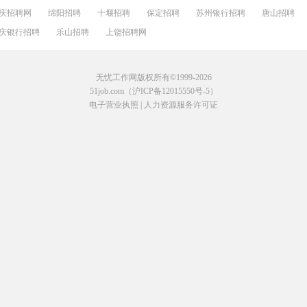
庆招聘网
绵阳招聘
十堰招聘
保定招聘
苏州银行招聘
唐山招聘
庆银行招聘
乐山招聘
上饶招聘网
无忧工作网版权所有©1999-2026
51job.com（沪ICP备12015550号-5）
电子营业执照
|
人力资源服务许可证