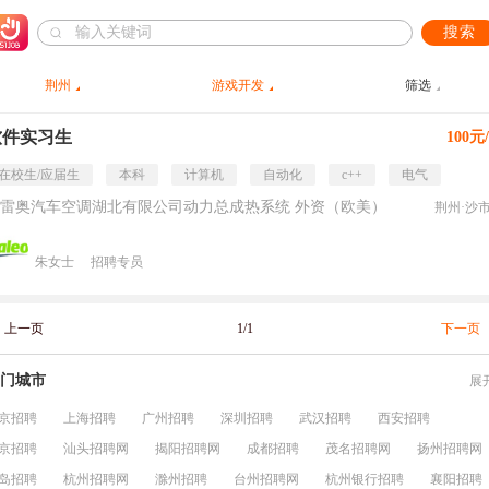
搜索
荆州
游戏开发
筛选
软件实习生
100元
在校生/应届生
本科
计算机
自动化
c++
电气
雷奥汽车空调湖北有限公司动力总成热系统 外资（欧美）
荆州·沙
朱女士
招聘专员
上一页
1/1
下一页
门城市
展
京招聘
上海招聘
广州招聘
深圳招聘
武汉招聘
西安招聘
京招聘
汕头招聘网
揭阳招聘网
成都招聘
茂名招聘网
扬州招聘网
岛招聘
杭州招聘网
滁州招聘
台州招聘网
杭州银行招聘
襄阳招聘