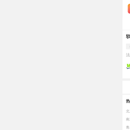
法
热
北
南
青