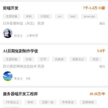
前端开发
7千-1.4万·13薪
无需经验
本科
计算机
css
html
javascript
日升星耀科技（河北） 民营
廊坊
舒女士
人事经理
AI后期短剧制作学徒
5-8千
无需经验
抖音
打字
自媒体
居家办公
培训
四川冀莅网络信息技术 民营
廊坊
李女士
HR
服务器端开发工程师
18-26万/年
1年及以上
本科
五险一金
年终奖金
定期体检