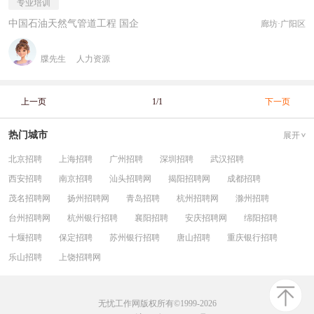
专业培训
中国石油天然气管道工程 国企
廊坊·广阳区
牒先生
人力资源
上一页
1/1
下一页
热门城市
展开
北京招聘
上海招聘
广州招聘
深圳招聘
武汉招聘
西安招聘
南京招聘
汕头招聘网
揭阳招聘网
成都招聘
茂名招聘网
扬州招聘网
青岛招聘
杭州招聘网
滁州招聘
台州招聘网
杭州银行招聘
襄阳招聘
安庆招聘网
绵阳招聘
十堰招聘
保定招聘
苏州银行招聘
唐山招聘
重庆银行招聘
乐山招聘
上饶招聘网
无忧工作网版权所有©1999-2026