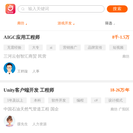
搜索
廊坊
游戏开发
筛选
AIGC应用工程师
8千-1.5万
无需经验
大专
ai
营销推广
品牌宣传
短视频
三河云创智汇商贸 民营
廊坊
王鹤璇
人事
Unity客户端开发 工程师
18-26万/年
1年及以上
本科
软件开发
编程
c#
设计模式
中国石油天然气管道工程 国企
廊坊·广阳区
牒先生
人力资源