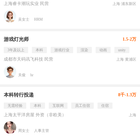
上海睿卡潮玩实业 民营
上海·浦东新区
吴女士
HRM
游戏灯光师
1.5-2万
3年及以上
本科
游戏行业
渲染
动画
unity
成都市天码讯飞科技 民营
上海·黄浦区
关俊
hr
本科转行投递
8千-1.3万
无需经验
本科
互联网
员工住宿
住宿
上海太平洋房屋 外资（非欧美）
上海
周女士
人事主管