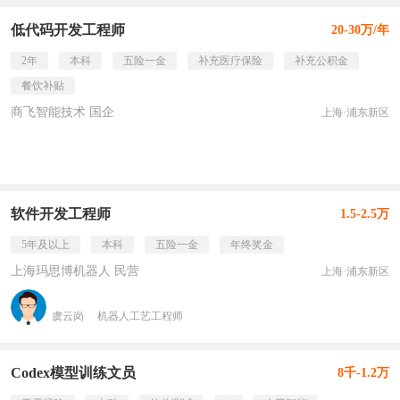
低代码开发工程师
20-30万/年
2年
本科
五险一金
补充医疗保险
补充公积金
餐饮补贴
商飞智能技术 国企
上海·浦东新区
软件开发工程师
1.5-2.5万
5年及以上
本科
五险一金
年终奖金
上海玛思博机器人 民营
上海·浦东新区
虞云岗
机器人工艺工程师
Codex模型训练文员
8千-1.2万