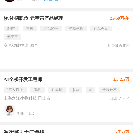
校/社招职位-元宇宙产品经理
25-50万/年
3-4年
本科
产品经理
游戏体验
产品创新
元宇宙
商飞智能技术 国企
上海·浦东新区
AI全栈开发工程师
1.5-2.5万
1年及以上
本科
计算机
java
ai
全栈开发
上海之江生物科技 已上市
上海·闵行区
刘娜
HR
游戏测试-大厂/急招
7千-1万