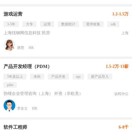
游戏运营
1.2-1.5万
3-5年
大专
运营
数据统计
需求收集
sdk
上海找钢网信息科技 民营
上海
唐慧
HR
产品开发经理（PDM）
1.5-2万·13薪
5年及以上
本科
产品开发
npi
新产品导入
pdm
协曈企业管理咨询（上海） 外资（非欧美）
远程办公
李女士
HR
软件工程师
6-8千