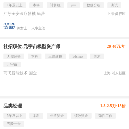
1年及以上
本科
计算机
java
数据分析
测试
江苏全安医疗器械 民营
上海·闵行区
蒋女士
人事主管
社招职位-元宇宙模型资产师
20-40万/年
无需经验
本科
三维建模
3dsmax
美术
元宇宙
商飞智能技术 国企
上海·浦东新区
品类经理
1.5-2.5万·15薪
5年及以上
本科
年终奖金
绩效奖金
弹性工作
五险一金