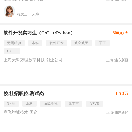
程女士
人事
软件开发实习生（C/C++/Python）
300元/天
无需经验
本科
软件开发
航空航天
军工
C/C++
上海天科万理数字科技 创业公司
上海·浦东新区
校/社招职位-测试岗
1.5-3万
3-4年
本科
游戏测试
元宇宙
ARVR
商飞智能技术 国企
上海·浦东新区