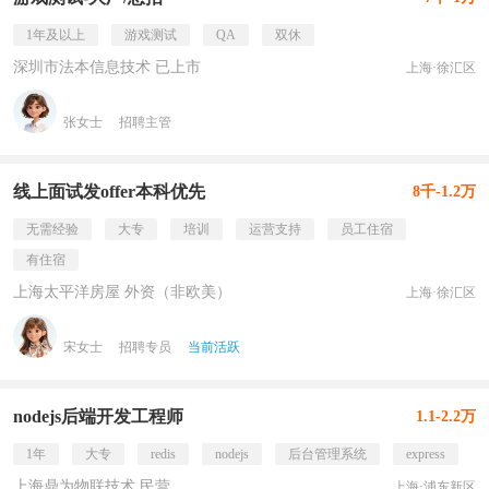
1年及以上
游戏测试
QA
双休
深圳市法本信息技术 已上市
上海·徐汇区
张女士
招聘主管
线上面试发offer本科优先
8千-1.2万
无需经验
大专
培训
运营支持
员工住宿
有住宿
上海太平洋房屋 外资（非欧美）
上海·徐汇区
宋女士
招聘专员
当前活跃
nodejs后端开发工程师
1.1-2.2万
1年
大专
redis
nodejs
后台管理系统
express
上海鼎为物联技术 民营
上海·浦东新区