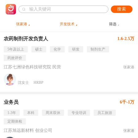
搜索
张家港
开发技术
筛选
农药制剂开发负责人
1.6-2.5万
5年及以上
硕士
化学
研发
制剂生产
药效评价
江苏七洲绿色科技研究院 民营
张家港
沈女士
HRBP
业务员
6千-1万
1-3年
本科
周末双休
专业培训
员工旅游
定期体检
江苏旭远新材料 创业公司
张家港