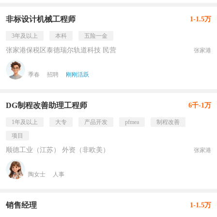
非标设计机械工程师
1-1.5万
3年及以上
本科
五险一金
张家港保税区泰德瑞尔轨道科技 民营
张家港
季春
招聘
刚刚活跃
DG制程改善助理工程师
6千-1万
1年及以上
大专
产品开发
pfmea
制程改善
项目
顺德工业（江苏） 外资（非欧美）
张家港
陶女士
人事
销售经理
1-1.5万