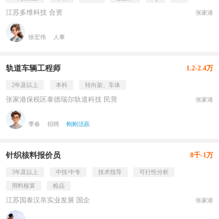
江苏多维科技 合资
张家港
徐宏伟
人事
轨道车辆工程师
1.2-2.4万
2年及以上
本科
转向架、车体
张家港保税区泰德瑞尔轨道科技 民营
张家港
季春
招聘
刚刚活跃
针织核料报价员
8千-1万
3年及以上
中技/中专
技术指导
可行性分析
用料核算
检品
江苏国泰汉帛实业发展 国企
张家港