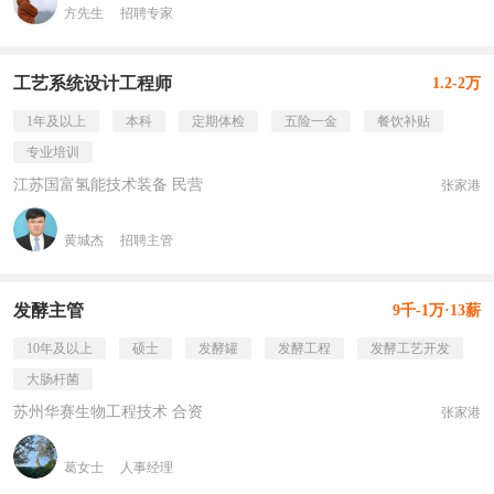
方先生
招聘专家
工艺系统设计工程师
1.2-2万
1年及以上
本科
定期体检
五险一金
餐饮补贴
专业培训
江苏国富氢能技术装备 民营
张家港
黄城杰
招聘主管
发酵主管
9千-1万·13薪
10年及以上
硕士
发酵罐
发酵工程
发酵工艺开发
大肠杆菌
苏州华赛生物工程技术 合资
张家港
葛女士
人事经理