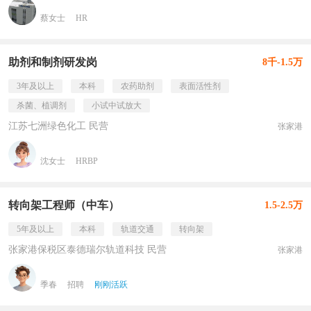
蔡女士
HR
助剂和制剂研发岗
8千-1.5万
3年及以上
本科
农药助剂
表面活性剂
杀菌、植调剂
小试中试放大
江苏七洲绿色化工 民营
张家港
沈女士
HRBP
转向架工程师（中车）
1.5-2.5万
5年及以上
本科
轨道交通
转向架
张家港保税区泰德瑞尔轨道科技 民营
张家港
季春
招聘
刚刚活跃