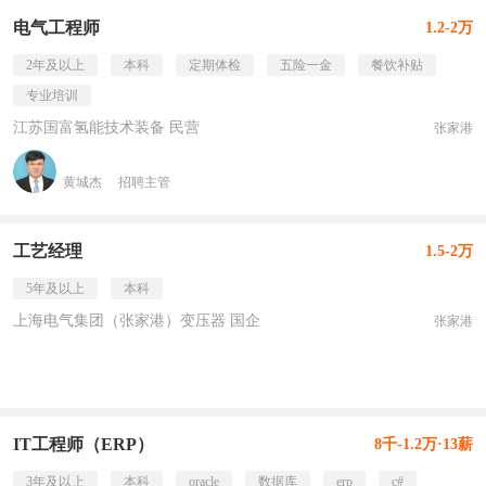
电气工程师
1.2-2万
2年及以上
本科
定期体检
五险一金
餐饮补贴
专业培训
江苏国富氢能技术装备 民营
张家港
黄城杰
招聘主管
工艺经理
1.5-2万
5年及以上
本科
上海电气集团（张家港）变压器 国企
张家港
IT工程师（ERP）
8千-1.2万·13薪
3年及以上
本科
oracle
数据库
erp
c#