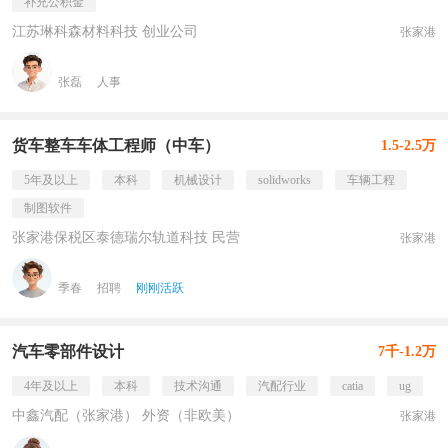
补充公积金
江苏琳科森材料科技 创业公司
张家港
张磊
人事
货车整车车体工程师（中车）
1.5-2.5万
5年及以上
本科
机械设计
solidworks
车辆工程
制图软件
张家港保税区泰德瑞尔轨道科技 民营
张家港
季春
招聘
刚刚活跃
汽车零部件设计
7千-1.2万
4年及以上
本科
技术沟通
汽配行业
catia
ug
中鑫汽配（张家港） 外资（非欧美）
张家港